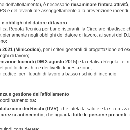
one dell’affollamento), è necessario
riesaminare l’intera attività
LPS e dell’eventuale assoggettamento alla prevenzione incendi.
e obblighi del datore di lavoro
ica Regola Tecnica per bar e ristoranti, la Circolare ribadisce 
a pienamente negli obblighi del datore di lavoro, ai sensi del
D.
ono:
 2021 (Minicodice)
, per i criteri generali di progettazione ed e
oghi di lavoro;
enzione Incendi (DM 3 agosto 2015)
e la relativa Regola Tecn
l profilo di rischio e dei livelli di prestazione;
inicodice, per i luoghi di lavoro a basso rischio di incendio
za e gestione dell’affollamento
coordinamento tra:
lutazione dei Rischi (DVR)
, che tutela la salute e la sicurezza 
icurezza antincendio
, che riguarda
tutte le persone presenti
, 
 quindi considerare: