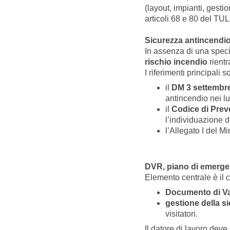
(layout, impianti, gesti
articoli 68 e 80 del TU
Sicurezza antincendio 
In assenza di una specif
rischio incendio
rientr
I riferimenti principali s
il
DM 3 settembre
antincendio nei lu
il
Codice di Prev
l’individuazione de
l’Allegato I del M
DVR, piano di emergen
Elemento centrale è il 
Documento di Va
gestione della s
visitatori.
Il datore di lavoro deve