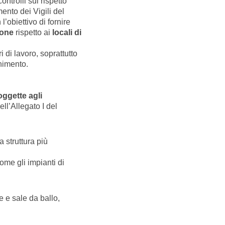
ontrolli sul rispetto
mento dei Vigili del
 l’obiettivo di fornire
ione
rispetto ai
locali di
 di lavoro, soprattutto
enimento.
soggette agli
ell’Allegato I del
 struttura più
come gli impianti di
 e sale da ballo,