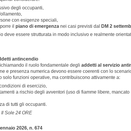
sivo degli occupanti,
ffollamento,
rsone con esigenze speciali,
porre il
piano di emergenza
nei casi previsti dal
DM 2 settemb
 deve essere strutturata in modo inclusivo e realmente orientato 
addetti antincendio
richiamando il ruolo fondamentale degli
addetti al servizio ant
e e presenza numerica devono essere coerenti con lo scenario di
o solo funzioni operative, ma contribuiscono attivamente a:
 condizioni di esercizio,
menti a rischio degli avventori (uso di fiamme libere, mancato ri
za di tutti gli occupanti.
Il Sole 24 ORE
gennaio 2026, n. 674