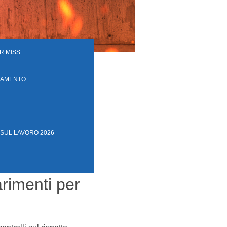
R MISS
RAMENTO
 SUL LAVORO 2026
arimenti per
o