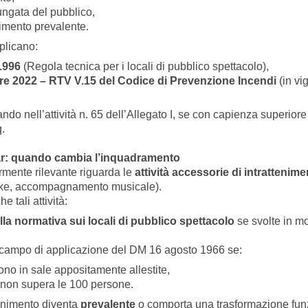
ngata del pubblico,
enimento prevalente.
pplicano:
1996
(Regola tecnica per i locali di pubblico spettacolo),
 2022 – RTV V.15 del Codice di Prevenzione Incendi
(in vi
rando nell’attività n. 65 dell’Allegato I, se con capienza superio
q.
bar: quando cambia l’inquadramento
rmente rilevante riguarda le
attività accessorie di intrattenim
aoke, accompagnamento musicale).
e tali attività:
lla normativa sui locali di pubblico spettacolo
se svolte in m
 campo di applicazione del DM 16 agosto 1966 se:
no in sale appositamente allestite,
 non supera le 100 persone.
ttenimento diventa
prevalente
o comporta una trasformazione funz