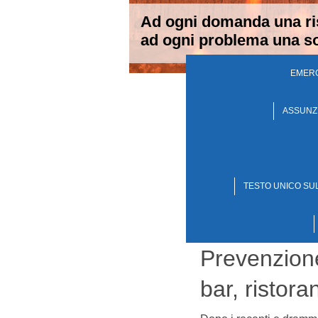
Ad ogni domanda una ri
ad ogni problema una so
EMERG
ASSUNZ
TESTO UNICO SUL
Prevenzione 
bar, ristora