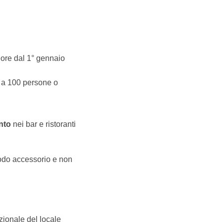
gore dal 1° gennaio
re a 100 persone o
ento
nei bar e ristoranti
odo accessorio e non
ionale del locale