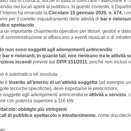
ci fatti di cronaca, anche in Italia si rafforzano l’attenzione e i c
endio nei locali aperti al pubblico. In questo contesto, il Diparti
l’Interno ha emanato la
Circolare 15 gennaio 2026, n. 674
, con
formi per il corretto inquadramento delle attività di
bar e ristoraz
blico spettacolo
.
 un importante chiarimento operativo per titolari, gestori e datori
tà di somministrazione si affiancano a eventi musicali o di intratt
ndo non sono soggetti agli adempimenti antincendio
he
bar e ristoranti, in quanto tali, non rientrano tra le attività 
nzione incendi
previsti dal
DPR 151/2011
, poiché non inclusi n
non è automatica né assoluta:
nte è
inserito all’interno di un’attività soggetta
(ad esempio una
le tecniche specifiche), deve rispettarne le prescrizioni;
 soggette agli adempimenti antincendio le
attività a servizio
, 
ore con potenza superiore a 116 kW.
ttacolo: obblighi più stringenti
cali di pubblico spettacolo e intrattenimento
, come discoteche
to,