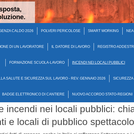
sposta,
luzione.
ENZA CALDO 2026
POLVERI PERICOLOSE
SMART WORKING
NEA
IONE DI UN LAVORATORE
IL DATORE DI LAVORO
REGISTRO ADDEST
FORMAZIONE SCUOLA-LAVORO
INCENDI NEI LOCALI PUBBLICI
LA SALUTE E SICUREZZA SUL LAVORO - REV. GENNAIO 2026
SICUREZZA
BADGE ELETTRONICO DI CANTIERE
NUOVO ACCORDO STATO-REGIONI
incendi nei locali pubblici: chi
nti e locali di pubblico spettacol