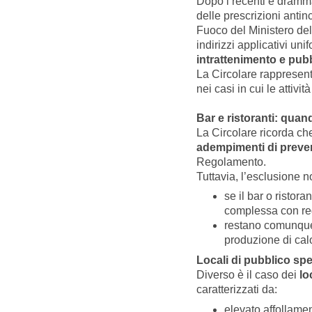
Dopo i recenti e drammati
delle prescrizioni antinc
Fuoco del Ministero del
indirizzi applicativi uni
intrattenimento e pub
La Circolare rappresenta
nei casi in cui le attivi
Bar e ristoranti: qua
La Circolare ricorda c
adempimenti di preve
Regolamento.
Tuttavia, l’esclusione 
se il bar o ristora
complessa con rego
restano comunque
produzione di cal
Locali di pubblico spe
Diverso è il caso dei
lo
caratterizzati da:
elevato affollamen