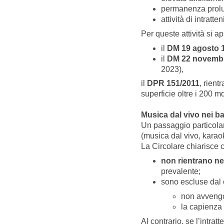
permanenza prolu
attività di intratt
Per queste attività si a
il
DM 19 agosto 
il
DM 22 novembre
2023),
il
DPR 151/2011
, rient
superficie oltre i 200 m
Musica dal vivo nei 
Un passaggio particola
(musica dal vivo, kar
La Circolare chiarisce ch
non rientrano ne
prevalente;
sono escluse dal
non avvengo
la capienza
Al contrario, se l’intra