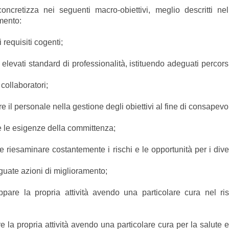
oncretizza nei seguenti macro-obiettivi, meglio descritti ne
imento:
requisiti cogenti;
vati standard di professionalità, istituendo adeguati percorsi 
to
llaboratori;
l personale nella gestione degli obiettivi al fine di consapevoli
e esigenze della committenza;
iesaminare costantemente i rischi e le opportunità per i diver
e azioni di miglioramento;
la propria attività avendo una particolare cura nel risp
a propria attività avendo una particolare cura per la salute e