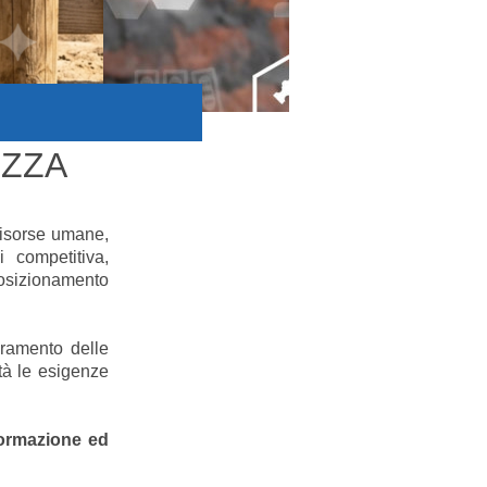
EZZA
risorse umane,
i competitiva,
posizionamento
oramento delle
ità le esigenze
formazione ed