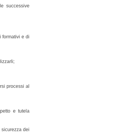
lle successive
formativi e di
zzarli;
si processi al
etto e tutela
 sicurezza dei