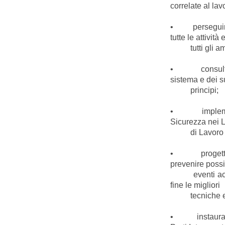
correlate al lav
• perseguire i
tutte le attività 
tutti gli ambi
• consultare 
sistema e dei 
principi;
• implementar
Sicurezza nei 
di Lavoro con
• progettare e
prevenire possi
eventi acciden
fine le migliori
tecniche e tec
• instaurare e