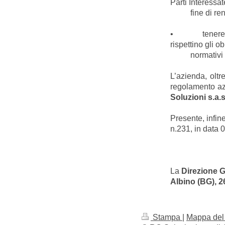
Parti Interessat
fine di render
• tenere sotto
rispettino gli ob
normativi in m
L’azienda, oltr
regolamento azi
Soluzioni s.a.s
Presente, infin
n.231, in data 
La
Direzione 
Albino (BG), 2
Stampa
|
Mappa del 