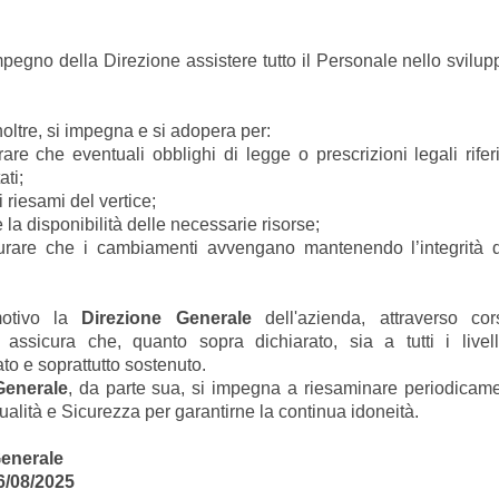
pegno della Direzione assistere tutto il Personale nello svilup
noltre, si impegna e si adopera per:
he eventuali obblighi di legge o prescrizioni legali riferit
ati;
riesami del vertice;
 disponibilità delle necessarie risorse;
 che i cambiamenti avvengano mantenendo l’integrità de
motivo la
Direzione Generale
dell'azienda, attraverso cor
 assicura che, quanto sopra dichiarato, sia a tutti i livell
to e soprattutto sostenuto.
Generale
, da parte sua, si impegna a riesaminare periodicame
Qualità e Sicurezza per garantirne la continua idoneità.
Generale
6/08/2025