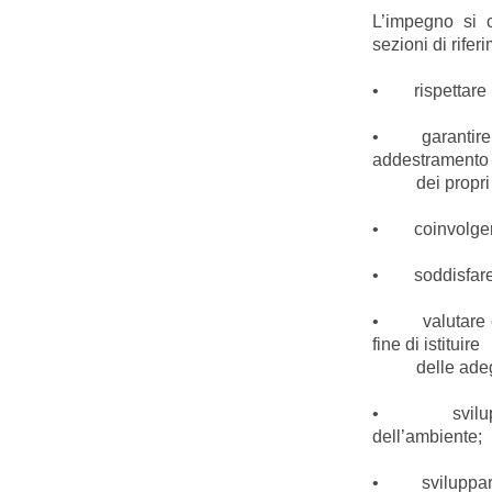
L’impegno si c
sezioni di rifer
• rispettare i 
• garantire ele
addestramen
dei propri co
• coinvolgere i
• soddisfare l
• valutare e r
fine di istituire
delle adeguat
• sviluppare 
dell’ambiente;
• sviluppare l