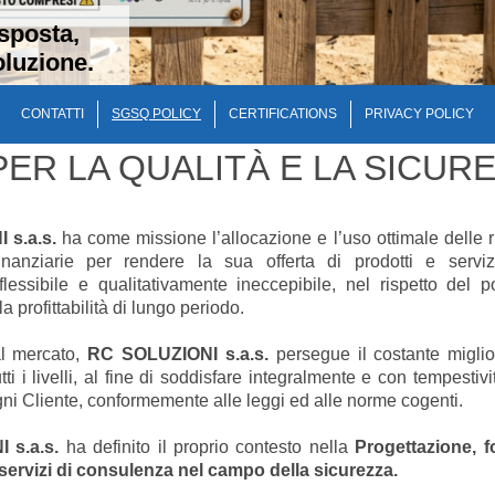
sposta,
luzione.
CONTATTI
SGSQ POLICY
CERTIFICATIONS
PRIVACY POLICY
PER LA QUALITÀ E LA SICUR
 s.a.s.
ha come missione l’allocazione e l’uso ottimale delle 
inanziarie per rendere la sua offerta di prodotti e serviz
 flessibile e qualitativamente ineccepibile, nel rispetto del 
la profittabilità di lungo periodo.
al mercato,
RC SOLUZIONI s.a.s.
persegue il costante migli
tti i livelli, al fine di soddisfare integralmente e con tempestiv
ogni Cliente, conformemente alle leggi ed alle norme cogenti.
 s.a.s.
ha definito il proprio contesto nella
Progettazione, 
servizi di consulenza nel campo della sicurezza.