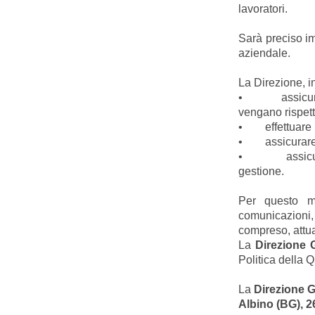
lavoratori.
Sarà preciso im
aziendale.
La Direzione, i
• assicurare c
vengano rispett
• effettuare i 
• assicurare la
• assicurare
gestione.
Per questo 
comunicazioni,
compreso, attua
La
Direzione 
Politica della 
La
Direzione 
Albino (BG), 2