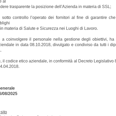
e al
e trasparente la posizione dell'Azienda in materia di SSL;
 controllo l’operato dei fornitori al fine di garantire ch
blighi
ateria di Salute e Sicurezza nei Luoghi di Lavoro.
e a coinvolgere il personale nella gestione degli obiettivi, ha 
endale in data 08.10.2018, divulgato e condiviso da tutti i di
.
e, il codice etico aziendale, in conformità al Decreto Legislativ
04.04.2018.
Generale
6/08/2025
sito