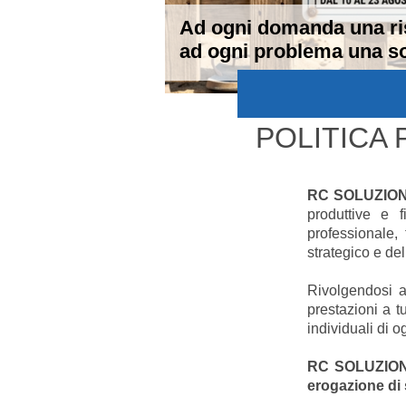
Ad ogni domanda una ri
ad ogni problema una so
POLITICA 
RC SOLUZIONI
produttive e f
professionale,
strategico e del
Rivolgendosi 
prestazioni a tu
individuali di 
RC SOLUZIONI
erogazione di 